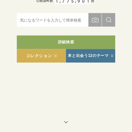
,
,
1
7
7
5
9
0
1
公開資料数
件
詳細検索
コレクション
本と出会う12のテーマ