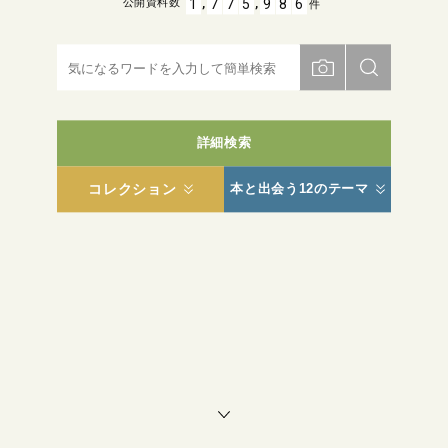
,
,
1
7
7
5
9
8
6
公開資料数
件
詳細検索
コレクション
本と出会う12のテーマ