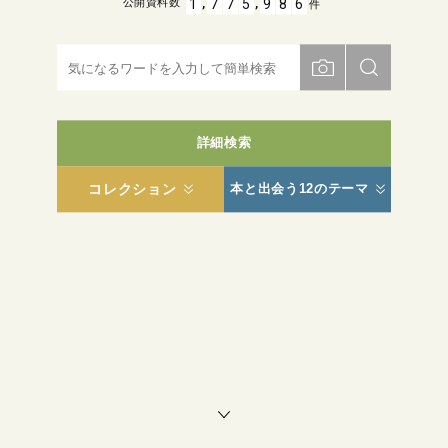
,
,
1
7
7
5
9
8
6
公開資料数
件
詳細検索
コレクション
本と出会う12のテーマ