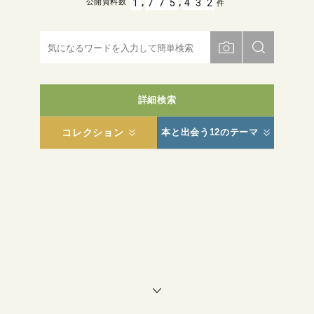
,
,
1
7
7
5
4
3
2
公開資料数
件
詳細検索
コレクション
本と出会う12のテーマ