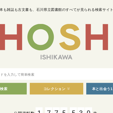
本も雑誌も古文書も
、
石川県立図書館のすべてが見られる検索サイ
検索
コレクション
本と出会う1
,
,
1
7
7
5
5
3
0