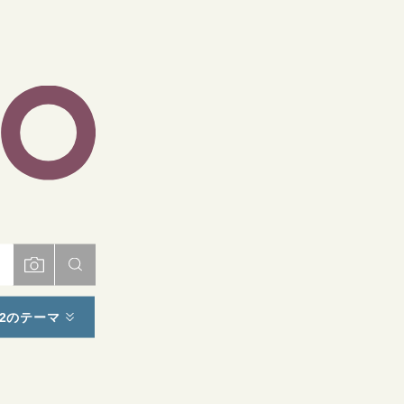
ト
2のテーマ