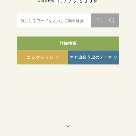
,
,
1
7
7
5
5
3
0
公開資料数
件
詳細検索
コレクション
本と出会う12のテーマ