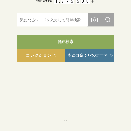
,
,
1
7
7
5
5
3
0
公開資料数
件
詳細検索
コレクション
本と出会う12のテーマ