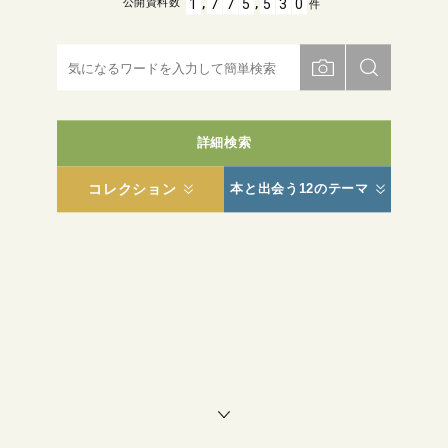
,
,
1
7
7
5
5
3
0
公開資料数
件
詳細検索
コレクション
本と出会う12のテーマ