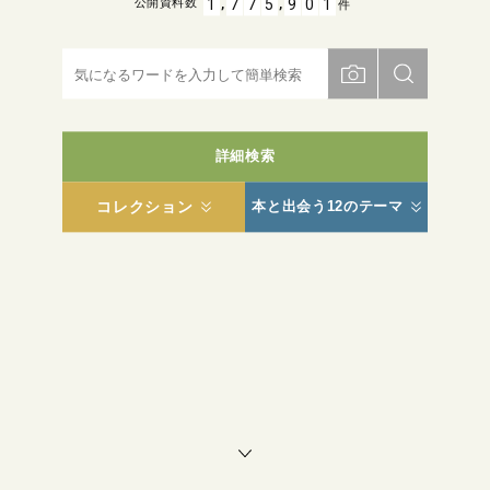
,
,
1
7
7
5
9
0
1
公開資料数
件
詳細検索
コレクション
本と出会う12のテーマ