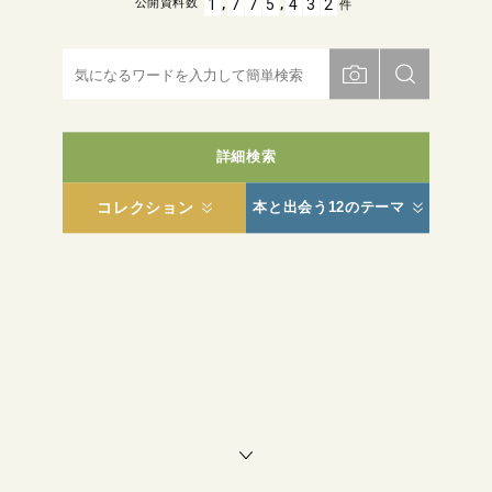
,
,
1
7
7
5
4
3
2
公開資料数
件
詳細検索
コレクション
本と出会う12のテーマ