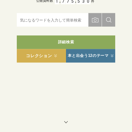
,
,
1
7
7
5
5
3
0
公開資料数
件
詳細検索
コレクション
本と出会う12のテーマ