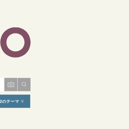
ト
2のテーマ