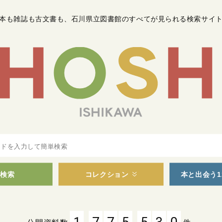
本も雑誌も古文書も
、
石川県立図書館のすべてが見られる検索サイ
検索
コレクション
本と出会う1
,
,
1
7
7
5
5
3
0