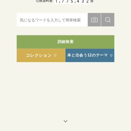
,
,
1
7
7
5
4
3
2
公開資料数
件
詳細検索
コレクション
本と出会う12のテーマ