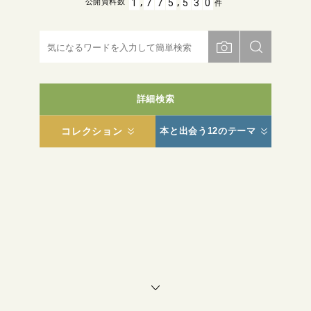
,
,
1
7
7
5
5
3
0
公開資料数
件
詳細検索
コレクション
本と出会う12のテーマ