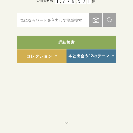
,
,
1
7
7
6
5
7
1
公開資料数
件
詳細検索
コレクション
本と出会う12のテーマ