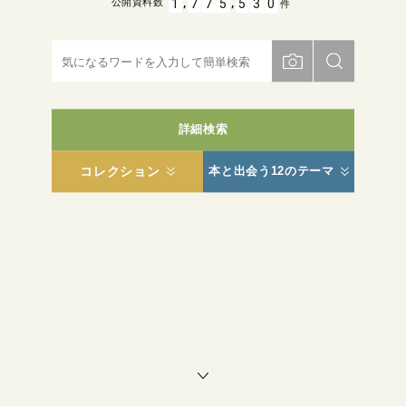
,
,
1
7
7
5
5
3
0
公開資料数
件
詳細検索
コレクション
本と出会う12のテーマ