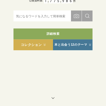
,
,
1
7
7
5
9
8
6
公開資料数
件
詳細検索
コレクション
本と出会う12のテーマ