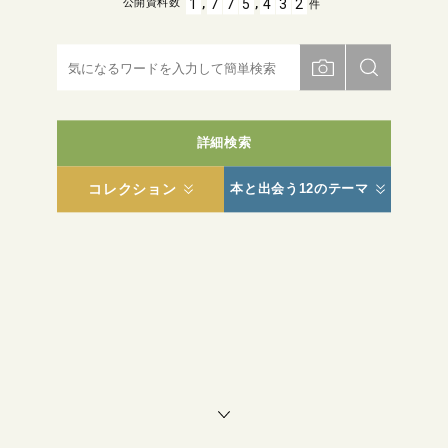
,
,
1
7
7
5
4
3
2
公開資料数
件
詳細検索
コレクション
本と出会う12のテーマ