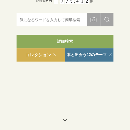
,
,
1
7
7
5
4
3
2
公開資料数
件
詳細検索
コレクション
本と出会う12のテーマ