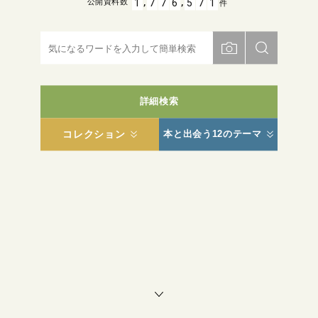
,
,
1
7
7
6
5
7
1
公開資料数
件
詳細検索
コレクション
本と出会う12のテーマ