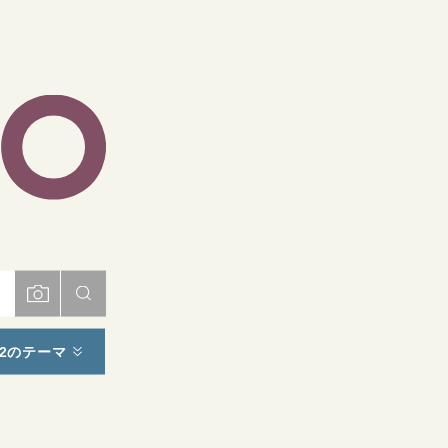
ト
2のテーマ