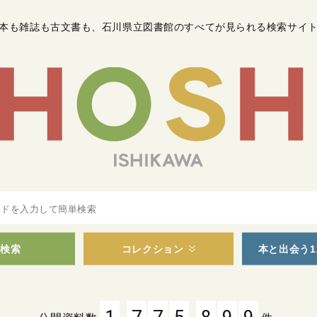
本も雑誌も古文書も
、
石川県立図書館のすべてが見られる検索サイ
検索
コレクション
本と出会う1
,
,
1
7
7
5
8
9
9