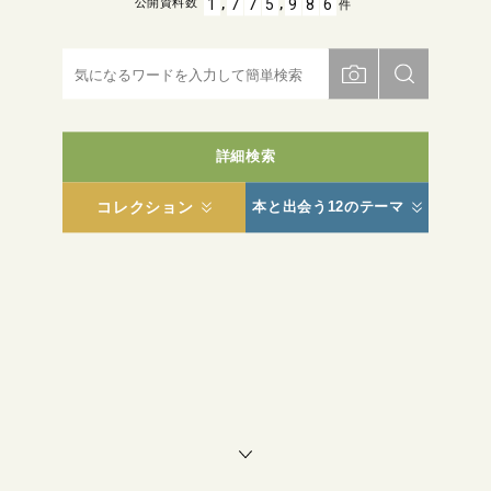
,
,
1
7
7
5
9
8
6
公開資料数
件
詳細検索
コレクション
本と出会う12のテーマ