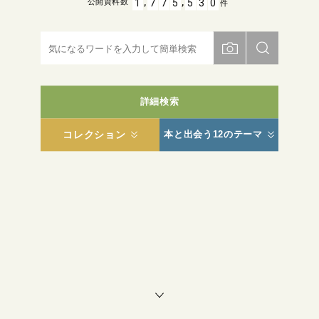
,
,
1
7
7
5
5
3
0
公開資料数
件
詳細検索
コレクション
本と出会う12のテーマ