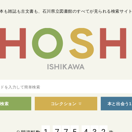
本も雑誌も古文書も
、
石川県立図書館のすべてが見られる検索サイ
検索
コレクション
本と出会う1
,
,
1
7
7
5
4
3
2