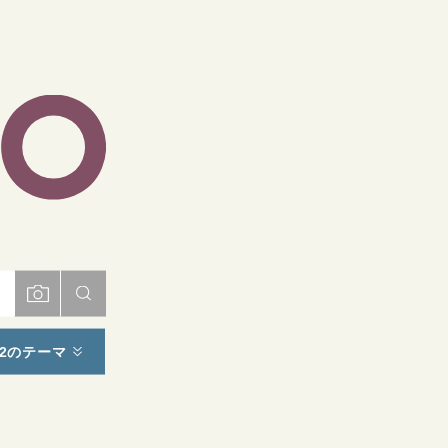
ト
2のテーマ