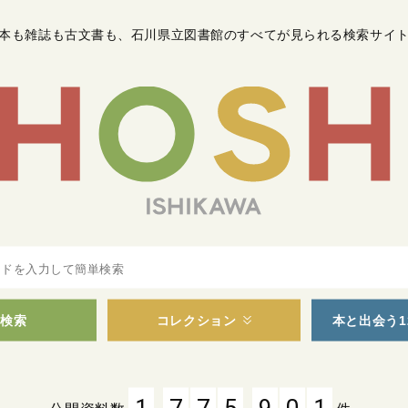
本も雑誌も古文書も
、
石川県立図書館のすべてが見られる検索サイ
検索
コレクション
本と出会う1
,
,
1
7
7
5
9
0
1