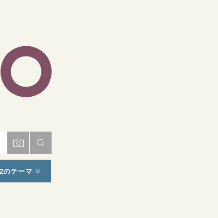
ト
2のテーマ