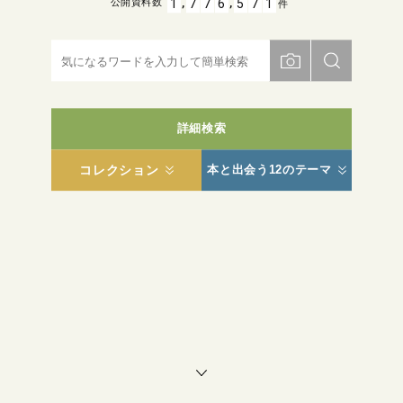
,
,
1
7
7
6
5
7
1
公開資料数
件
詳細検索
コレクション
本と出会う12のテーマ