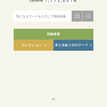
,
,
1
7
7
5
9
0
1
公開資料数
件
詳細検索
コレクション
本と出会う12のテーマ