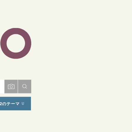
ト
2のテーマ