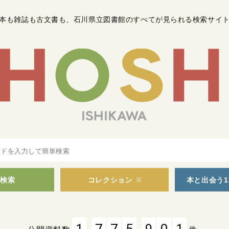
本も雑誌も古文書も
、
石川県立図書館のすべてが見られる検索サイ
検索
コレクション
本と出会う1
,
,
1
7
7
5
9
0
1