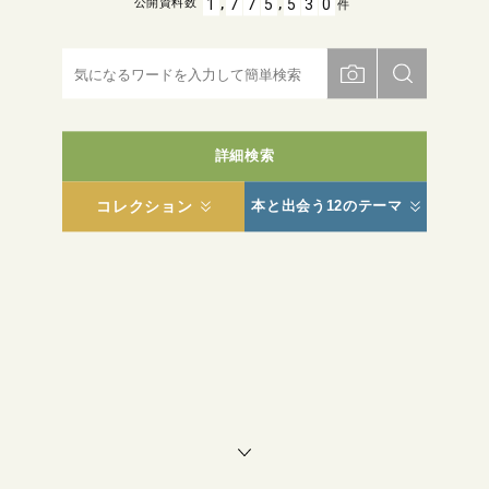
,
,
1
7
7
5
5
3
0
公開資料数
件
詳細検索
コレクション
本と出会う12のテーマ