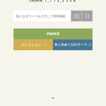
,
,
1
7
7
5
5
3
0
公開資料数
件
詳細検索
コレクション
本と出会う12のテーマ