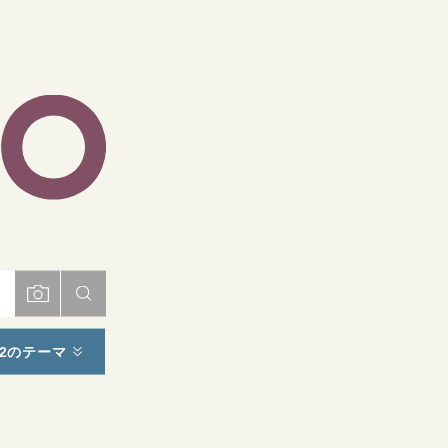
ト
2のテーマ