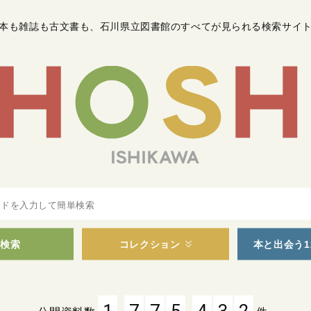
本も雑誌も古文書も
、
石川県立図書館のすべてが見られる検索サイ
検索
コレクション
本と出会う1
,
,
1
7
7
5
4
3
2