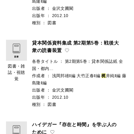
島隆‖編
出版者
：
金沢文圃閣
出版年
：
2012.10
種別
：
図書
貸本関係資料集成 第2期第5巻：戦後大
衆の読書装置
各巻タイトル
：
第2期第5巻：貸本関係誌紙 全
図書・雑
国・都内...
誌・視聴
作成者
：
浅岡邦雄‖編
大竹正春‖編
梶
井純‖編
藤
覚
島隆‖編
出版者
：
金沢文圃閣
出版年
：
2012.10
種別
：
図書
ハイデガー『存在と時間』を学ぶ人の
ために