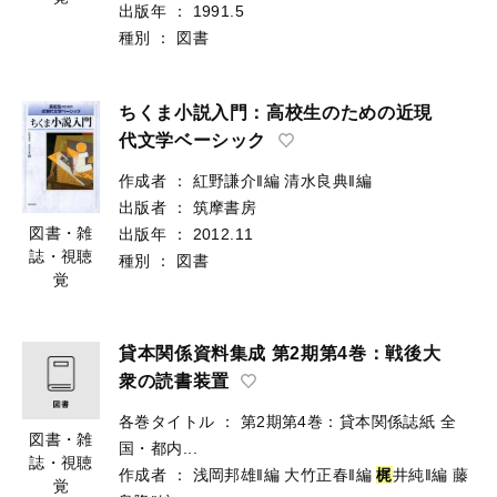
出版年
：
1991.5
種別
：
図書
ちくま小説入門：高校生のための近現
代文学ベーシック
作成者
：
紅野謙介‖編
清水良典‖編
出版者
：
筑摩書房
図書・雑
出版年
：
2012.11
誌・視聴
種別
：
図書
覚
貸本関係資料集成 第2期第4巻：戦後大
衆の読書装置
各巻タイトル
：
第2期第4巻：貸本関係誌紙 全
図書・雑
国・都内...
誌・視聴
作成者
：
浅岡邦雄‖編
大竹正春‖編
梶
井純‖編
藤
覚