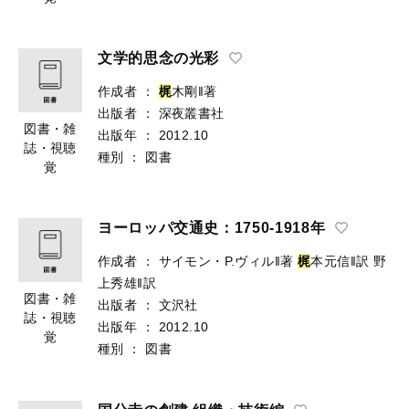
文学的思念の光彩
作成者
：
梶
木剛‖著
出版者
：
深夜叢書社
図書・雑
出版年
：
2012.10
誌・視聴
種別
：
図書
覚
ヨーロッパ交通史：1750-1918年
作成者
：
サイモン・P.ヴィル‖著
梶
本元信‖訳
野
上秀雄‖訳
図書・雑
出版者
：
文沢社
誌・視聴
出版年
：
2012.10
覚
種別
：
図書