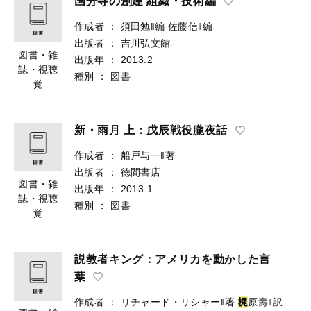
国分寺の創建 組織・技術編
作成者
：
須田勉‖編
佐藤信‖編
出版者
：
吉川弘文館
図書・雑
出版年
：
2013.2
誌・視聴
種別
：
図書
覚
新・雨月 上：戊辰戦役朧夜話
作成者
：
船戸与一‖著
出版者
：
徳間書店
図書・雑
出版年
：
2013.1
誌・視聴
種別
：
図書
覚
説教者キング：アメリカを動かした言
葉
作成者
：
リチャード・リシャー‖著
梶
原壽‖訳