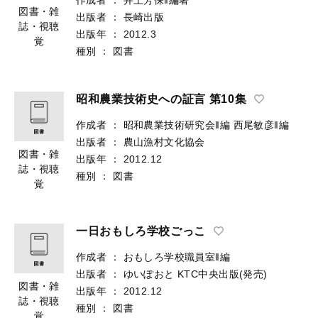
図書・雑
出版者
：
長崎出版
誌・視聴
出版年
：
2012.3
覚
種別
：
図書
昭和農業技術史への証言 第10集
作成者
：
昭和農業技術研究会‖編
西尾敏彦‖編
出版者
：
農山漁村文化協会
図書・雑
出版年
：
2012.12
誌・視聴
種別
：
図書
覚
一日おもしろ学校ごっこ
作成者
：
おもしろ学校職員室‖編
出版者
：
ゆいぽおと
KTC中央出版(発売)
図書・雑
出版年
：
2012.12
誌・視聴
種別
：
図書
覚