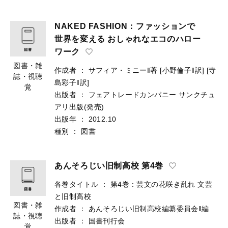
NAKED FASHION：ファッションで
世界を変える おしゃれなエコのハロー
ワーク
図書・雑
作成者
：
サフィア・ミニー‖著
[小野倫子‖訳]
[寺
誌・視聴
島彩子‖訳]
覚
出版者
：
フェアトレードカンパニー
サンクチュ
アリ出版(発売)
出版年
：
2012.10
種別
：
図書
あんそろじい旧制高校 第4巻
各巻タイトル
：
第4巻：芸文の花咲き乱れ 文芸
と旧制高校
図書・雑
作成者
：
あんそろじい旧制高校編纂委員会‖編
誌・視聴
出版者
：
国書刊行会
覚