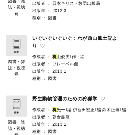
図書・雑
出版者
：
日本キリスト教団出版局
誌・視聴
出版年
：
2012.3
覚
種別
：
図書
いぐいぐいぐいぐ：わが西山風土記よ
り
作成者
：
梶
山俊夫‖作・絵
図書・雑
出版者
：
フレーベル館
誌・視聴
出版年
：
2013.1
覚
種別
：
図書
野生動物管理のための狩猟学
作成者
：
梶
光一‖編
伊吾田宏正‖編
鈴木正嗣‖編
出版者
：
朝倉書店
図書・雑
出版年
：
2013.1
誌・視聴
種別
：
図書
覚