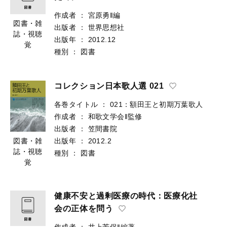
作成者
：
宮原勇‖編
図書・雑
出版者
：
世界思想社
誌・視聴
出版年
：
2012.12
覚
種別
：
図書
コレクション日本歌人選 021
各巻タイトル
：
021：額田王と初期万葉歌人
作成者
：
和歌文学会‖監修
出版者
：
笠間書院
出版年
：
2012.2
図書・雑
誌・視聴
種別
：
図書
覚
健康不安と過剰医療の時代：医療化社
会の正体を問う
作成者
：
井上芳保‖編著