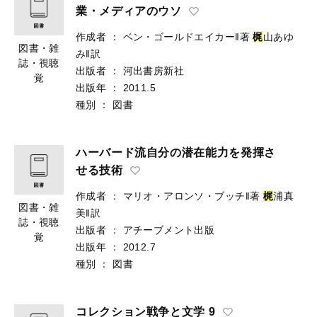
業・メディアのウソ
作成者
：
ベン・ゴールドエイカー‖著
梶
山あゆ
図書・雑
み‖訳
誌・視聴
出版者
：
河出書房新社
覚
出版年
：
2011.5
種別
：
図書
ハーバード流自分の潜在能力を発揮さ
せる技術
作成者
：
マリオ・アロンソ・ブッチ‖著
梶
浦真
図書・雑
美‖訳
誌・視聴
出版者
：
アチーブメント出版
覚
出版年
：
2012.7
種別
：
図書
コレクション戦争と文学 9