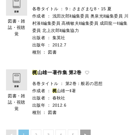
各巻タイトル
：
9：さまざまな8・15 夏
作成者
：
浅田次郎‖編集委員
奥泉光‖編集委員
川
図書・雑
村湊‖編集委員
高橋敏夫‖編集委員
成田龍一‖編集
誌・視聴
委員
北上次郎‖編集協力
覚
出版者
：
集英社
出版年
：
2012.7
種別
：
図書
梶
山雄一著作集 第2巻
各巻タイトル
：
第2巻：般若の思想
作成者
：
梶
山雄一‖著
図書・雑
出版者
：
春秋社
誌・視聴
出版年
：
2012.6
覚
種別
：
図書