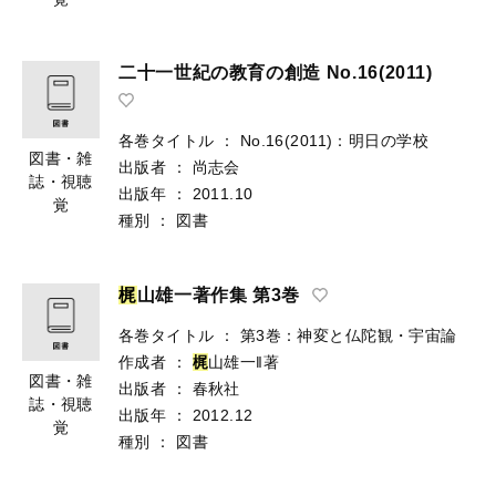
二十一世紀の教育の創造 No.16(2011)
各巻タイトル
：
No.16(2011)：明日の学校
図書・雑
出版者
：
尚志会
誌・視聴
出版年
：
2011.10
覚
種別
：
図書
梶
山雄一著作集 第3巻
各巻タイトル
：
第3巻：神変と仏陀観・宇宙論
作成者
：
梶
山雄一‖著
図書・雑
出版者
：
春秋社
誌・視聴
出版年
：
2012.12
覚
種別
：
図書