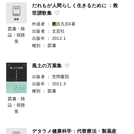
だれもが人間らしく生きるために ：救
世譜歌集
作成者
：
梶
田凡百‖著
図書・雑
出版者
：
文芸社
誌・視聴
出版年
：
2012.1
覚
種別
：
図書
風土の万葉集
出版者
：
笠間書院
出版年
：
2011.3
種別
：
図書
図書・雑
誌・視聴
覚
デタラメ健康科学：代替療法・製薬産